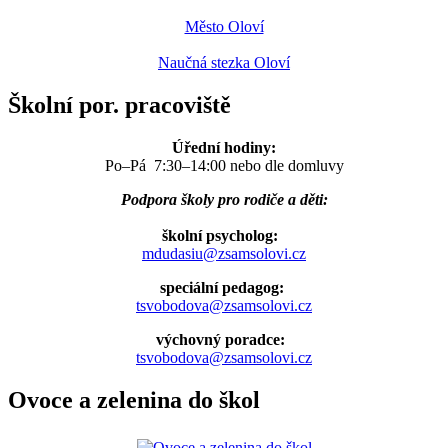
Město Oloví
Naučná stezka Oloví
Školní por. pracoviště
Úřední hodiny:
Po–Pá 7:30–14:00 nebo dle domluvy
Podpora školy pro rodiče a děti:
školní psycholog:
mdudasiu@zsamsolovi.cz
speciální pedagog:
tsvobodova@zsamsolovi.cz
výchovný poradce:
tsvobodova@zsamsolovi.cz
Ovoce a zelenina do škol