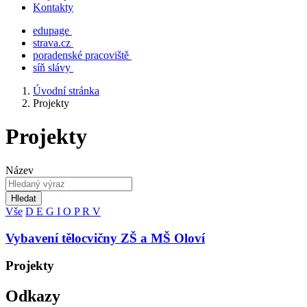
Kontakty
edupage
strava.cz
poradenské pracoviště
síň slávy
Úvodní stránka
Projekty
Projekty
Název
Hledat
Vše
D
E
G
I
O
P
R
V
Vybavení tělocvičny ZŠ a MŠ Oloví
Projekty
Odkazy