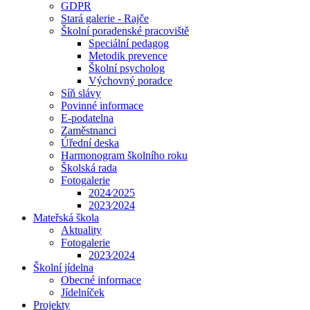
GDPR
Stará galerie - Rajče
Školní poradenské pracoviště
Speciální pedagog
Metodik prevence
Školní psycholog
Výchovný poradce
Síň slávy
Povinné informace
E-podatelna
Zaměstnanci
Úřední deska
Harmonogram školního roku
Školská rada
Fotogalerie
2024⁄2025
2023⁄2024
Mateřská škola
Aktuality
Fotogalerie
2023⁄2024
Školní jídelna
Obecné informace
Jídelníček
Projekty