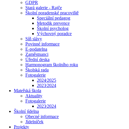
GDPR
Stará galerie - Rajče
Školní poradenské pracoviště
Speciální pedagog
Metodik prevence
Školní psycholog
Výchovný poradce
Síň slávy
Povinné informace
E-podatelna
Zaměstnanci
Úřední deska
Harmonogram školního roku
Školská rada
Fotogalerie
2024⁄2025
2023⁄2024
Mateřská škola
Aktuality
Fotogalerie
2023⁄2024
Školní jídelna
Obecné informace
Jídelníček
Projekty