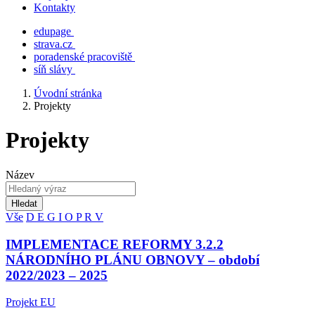
Kontakty
edupage
strava.cz
poradenské pracoviště
síň slávy
Úvodní stránka
Projekty
Projekty
Název
Hledat
Vše
D
E
G
I
O
P
R
V
IMPLEMENTACE REFORMY 3.2.2
NÁRODNÍHO PLÁNU OBNOVY – období
2022/2023 – 2025
Projekt EU