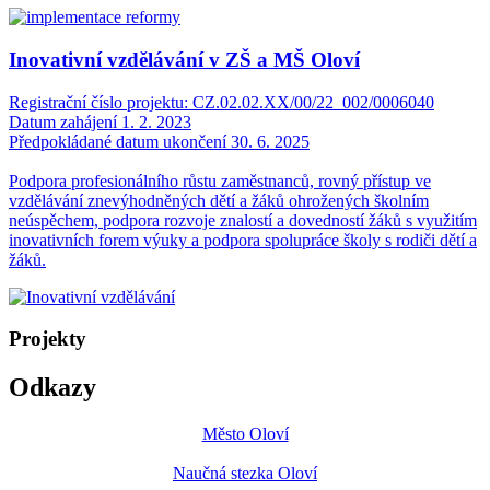
Inovativní vzdělávání v ZŠ a MŠ Oloví
Registrační číslo projektu: CZ.02.02.XX/00/22_002/0006040
Datum zahájení 1. 2. 2023
Předpokládané datum ukončení 30. 6. 2025
Podpora profesionálního růstu zaměstnanců, rovný přístup ve
vzdělávání znevýhodněných dětí a žáků ohrožených školním
neúspěchem, podpora rozvoje znalostí a dovedností žáků s využitím
inovativních forem výuky a podpora spolupráce školy s rodiči dětí a
žáků.
Projekty
Odkazy
Město Oloví
Naučná stezka Oloví