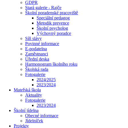
GDPR
Stará galerie - Rajče
Školní poradenské pracoviště
Speciální pedagog
Metodik prevence
Školní psycholog
Výchovný poradce
Síň slávy
Povinné informace
E-podatelna
Zaměstnanci
Úřední deska
Harmonogram školního roku
Školská rada
Fotogalerie
2024⁄2025
2023⁄2024
Mateřská škola
Aktuality
Fotogalerie
2023⁄2024
Školní jídelna
Obecné informace
Jídelníček
Projekty