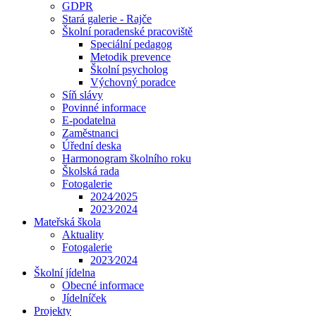
GDPR
Stará galerie - Rajče
Školní poradenské pracoviště
Speciální pedagog
Metodik prevence
Školní psycholog
Výchovný poradce
Síň slávy
Povinné informace
E-podatelna
Zaměstnanci
Úřední deska
Harmonogram školního roku
Školská rada
Fotogalerie
2024⁄2025
2023⁄2024
Mateřská škola
Aktuality
Fotogalerie
2023⁄2024
Školní jídelna
Obecné informace
Jídelníček
Projekty