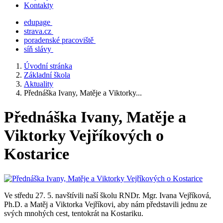
Kontakty
edupage
strava.cz
poradenské pracoviště
síň slávy
Úvodní stránka
Základní škola
Aktuality
Přednáška Ivany, Matěje a Viktorky...
Přednáška Ivany, Matěje a
Viktorky Vejříkových o
Kostarice
Ve středu 27. 5. navštívili naší školu RNDr. Mgr. Ivana Vejříková,
Ph.D. a Matěj a Viktorka Vejříkovi, aby nám představili jednu ze
svých mnohých cest, tentokrát na Kostariku.