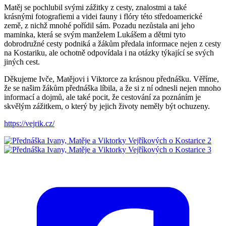
Matěj se pochlubil svými zážitky z cesty, znalostmi a také
krásnými fotografiemi a videi fauny i flóry této středoamerické
země, z nichž mnohé pořídil sám. Pozadu nezůstala ani jeho
maminka, která se svým manželem Lukášem a dětmi tyto
dobrodružné cesty podniká a žákům předala informace nejen z cesty
na Kostariku, ale ochotně odpovídala i na otázky týkající se svých
jiných cest.
Děkujeme Ivče, Matějovi i Viktorce za krásnou přednášku. Věříme,
že se našim žákům přednáška líbila, a že si z ní odnesli nejen mnoho
informací a dojmů, ale také pocit, že cestování za poznáním je
skvělým zážitkem, o který by jejich životy neměly být ochuzeny.
https://vejrik.cz/