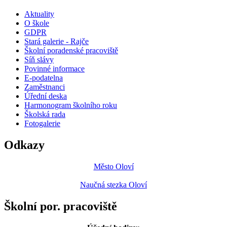
Aktuality
O škole
GDPR
Stará galerie - Rajče
Školní poradenské pracoviště
Síň slávy
Povinné informace
E-podatelna
Zaměstnanci
Úřední deska
Harmonogram školního roku
Školská rada
Fotogalerie
Odkazy
Město Oloví
Naučná stezka Oloví
Školní por. pracoviště