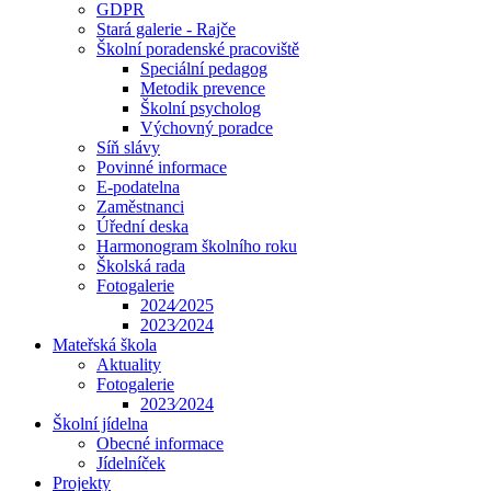
GDPR
Stará galerie - Rajče
Školní poradenské pracoviště
Speciální pedagog
Metodik prevence
Školní psycholog
Výchovný poradce
Síň slávy
Povinné informace
E-podatelna
Zaměstnanci
Úřední deska
Harmonogram školního roku
Školská rada
Fotogalerie
2024⁄2025
2023⁄2024
Mateřská škola
Aktuality
Fotogalerie
2023⁄2024
Školní jídelna
Obecné informace
Jídelníček
Projekty