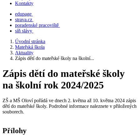
Kontakty
edupage
strava.cz
poradenské pracoviště
síň slávy
Úvodní stránka
Mateřská škola
Aktuality
Zápis dětí do mateřské školy na školní...
Zápis dětí do mateřské školy
na školní rok 2024/2025
ZŠ a MŠ Oloví pořádá ve dnech 2. května až 10. května 2024 zápis
dětí do mateřské školy. Podrobné informace naleznete v přiložených
souborech.
Přílohy