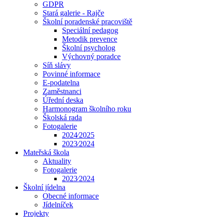
GDPR
Stará galerie - Rajče
Školní poradenské pracoviště
Speciální pedagog
Metodik prevence
Školní psycholog
Výchovný poradce
Síň slávy
Povinné informace
E-podatelna
Zaměstnanci
Úřední deska
Harmonogram školního roku
Školská rada
Fotogalerie
2024⁄2025
2023⁄2024
Mateřská škola
Aktuality
Fotogalerie
2023⁄2024
Školní jídelna
Obecné informace
Jídelníček
Projekty