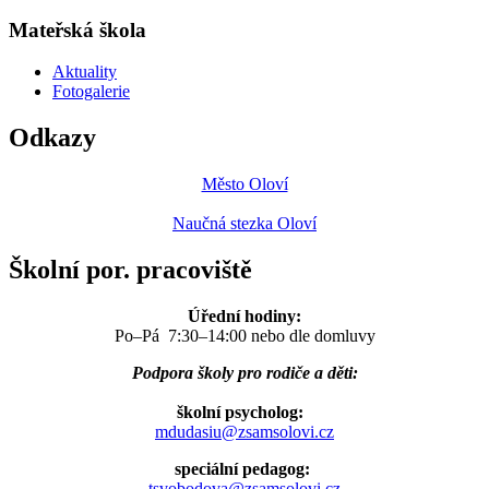
Mateřská škola
Aktuality
Fotogalerie
Odkazy
Město Oloví
Naučná stezka Oloví
Školní por. pracoviště
Úřední hodiny:
Po–Pá 7:30–14:00 nebo dle domluvy
Podpora školy pro rodiče a děti:
školní psycholog:
mdudasiu@zsamsolovi.cz
speciální pedagog:
tsvobodova@zsamsolovi.cz