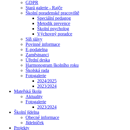
GDPR
Stará galerie - Rajče
Školní poradenské pracoviště
Speciální pedagog
Metodik prevence
Školní psycholog
Výchovný poradce
Síň slávy
Povinné informace
E-podatelna
Zaměstnanci
Úřední deska
Harmonogram školního roku
Školská rada
Fotogalerie
2024⁄2025
2023⁄2024
Mateřská škola
Aktuality
Fotogalerie
2023⁄2024
Školní jídelna
Obecné informace
Jídelníček
Projekty