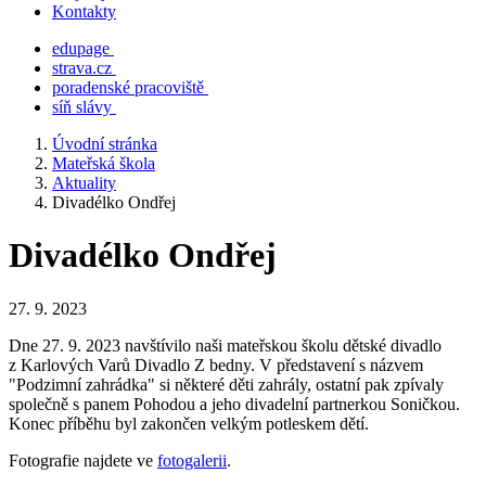
Kontakty
edupage
strava.cz
poradenské pracoviště
síň slávy
Úvodní stránka
Mateřská škola
Aktuality
Divadélko Ondřej
Divadélko Ondřej
27. 9. 2023
Dne 27. 9. 2023 navštívilo naši mateřskou školu dětské divadlo
z Karlových Varů Divadlo Z bedny. V představení s názvem
"Podzimní zahrádka" si některé děti zahrály, ostatní pak zpívaly
společně s panem Pohodou a jeho divadelní partnerkou Soničkou.
Konec příběhu byl zakončen velkým potleskem dětí.
Fotografie najdete ve
fotogalerii
.