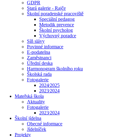
GDPR
Stará galerie - Rajče
Školní poradenské pracoviště
Speciální pedagog
Metodik prevence
Školní psycholog
Výchovný poradce
Síň slávy
Povinné informace
E-podatelna
Zaměstnanci
Úřední deska
Harmonogram školního roku
Školská rada
Fotogalerie
2024⁄2025
2023⁄2024
Mateřská škola
Aktuality
Fotogalerie
2023⁄2024
Školní jídelna
Obecné informace
Jídelníček
Projekty