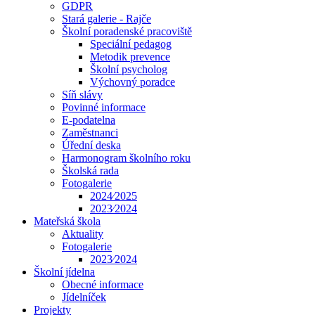
GDPR
Stará galerie - Rajče
Školní poradenské pracoviště
Speciální pedagog
Metodik prevence
Školní psycholog
Výchovný poradce
Síň slávy
Povinné informace
E-podatelna
Zaměstnanci
Úřední deska
Harmonogram školního roku
Školská rada
Fotogalerie
2024⁄2025
2023⁄2024
Mateřská škola
Aktuality
Fotogalerie
2023⁄2024
Školní jídelna
Obecné informace
Jídelníček
Projekty